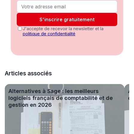
S'inscrire gratuitement
J'accepte de recevoir la newsletter et la
politique de confidentialité
Articles associés
Alternatives à Sage : les meilleurs logiciels français de c
Alte
Alternatives à Sage : les meilleurs
Al
logiciels français de comptabilité et de
de
gestion en 2026