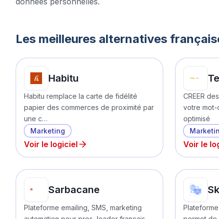
données personnelles.
Les meilleures alternatives françai
Habitu
Te
Habitu remplace la carte de fidélité
CREER des 
papier des commerces de proximité par
votre mot-
une c…
optimisé
Marketing
Marketi
Voir le logiciel
Voir le lo
Sarbacane
Sk
Plateforme emailing, SMS, marketing
Plateforme
automation pour pros, leader français.
permet de g