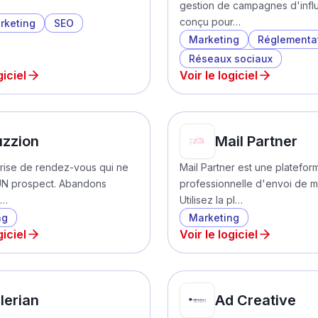
.
gestion de campagnes d'infl
conçu pour…
rketing
SEO
Marketing
Réglementa
Réseaux sociaux
giciel
Voir le logiciel
zzion
Mail Partner
 prise de rendez-vous qui ne
Mail Partner est une platefor
N prospect. Abandons
professionnelle d'envoi de ma
o…
Utilisez la pl…
ng
Marketing
giciel
Voir le logiciel
lerian
Ad Creative