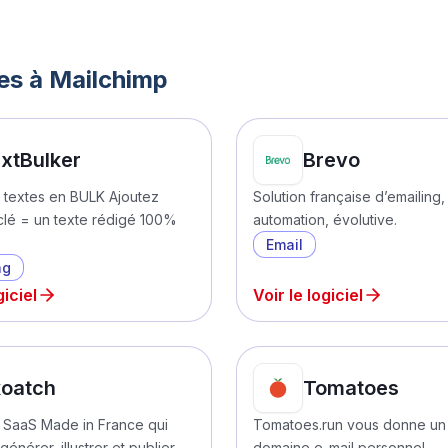
ses à
Mailchimp
xtBulker
Brevo
textes en BULK Ajoutez
Solution française d’emailing
clé = un texte rédigé 100%
automation, évolutive.
Email
ng
giciel
Voir le logiciel
oatch
Tomatoes
 SaaS Made in France qui
Tomatoes.run vous donne un
énérer, illustrer et publier
domaine e-mail personnel