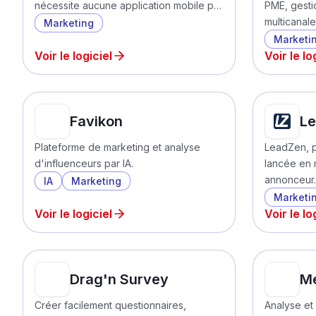
nécessite aucune application mobile p…
PME, gest
multicanale
Marketing
Marketi
Voir le logiciel
Voir le lo
Favikon
L
Plateforme de marketing et analyse
LeadZen, p
d'influenceurs par IA.
lancée en
annonceur
IA
Marketing
Marketi
Voir le logiciel
Voir le lo
Drag'n Survey
Me
Créer facilement questionnaires,
Analyse et 