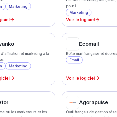
pour l…
on
Marketing
Marketing
giciel
Voir le logiciel
wanko
Ecomail
d'affiliation et marketing à la
Boîte mail française et écore
ce.
Email
on
Marketing
giciel
Voir le logiciel
etor
Agorapulse
rme où les marketeurs et les
Outil français de gestion rés