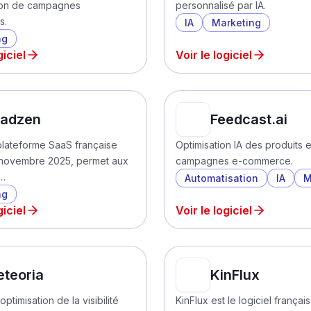
ion de campagnes
personnalisé par IA.
s.
IA
Marketing
ng
giciel
Voir le logiciel
eadzen
Feedcast.ai
lateforme SaaS française
Optimisation IA des produits e
 novembre 2025, permet aux
campagnes e-commerce.
…
Automatisation
IA
M
ng
giciel
Voir le logiciel
teoria
KinFlux
optimisation de la visibilité
KinFlux est le logiciel françai