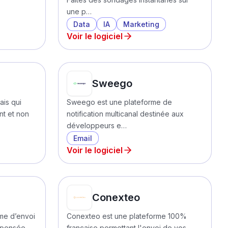
une p…
Data
IA
Marketing
Voir le logiciel
Sweego
ais qui
Sweego est une plateforme de
nt et non
notification multicanal destinée aux
développeurs e…
Email
Voir le logiciel
Conexteo
me d’envoi
Conexteo est une plateforme 100%
 pensée
française permettant l'envoi de vos