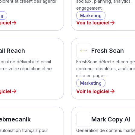
xplorent et créent des agents
sociaux, planning, analytics,
engagement.
ng
Marketing
giciel
Voir le logiciel
il Reach
Fresh Scan
outil de délivrabilité email
FreshScan détecte et corrige
rer votre réputation et ne
contenus obsolètes, améliore
mise en page…
Marketing
giciel
Voir le logiciel
ebmecanik
Mark Copy AI
automation français pour
Génération de contenu marke