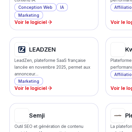
Conception Web
IA
Affiliati
Marketing
Voir le logiciel
Voir le lo
LEADZEN
K
LeadZen, plateforme SaaS française
Plateforme 
lancée en novembre 2025, permet aux
performan
annonceur…
Affiliati
Marketing
Voir le logiciel
Voir le lo
Semji
Pl
Outil SEO et génération de contenu
La platefo