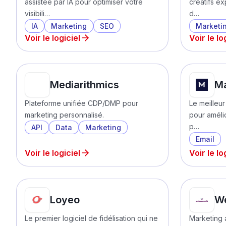
assistée par IA pour optimiser votre
créatifs e
visibili…
d…
IA
Marketing
SEO
Marketi
Voir le logiciel
Voir le lo
Mediarithmics
Ma
Plateforme unifiée CDP/DMP pour
Le meilleur 
marketing personnalisé.
pour amélio
p…
API
Data
Marketing
Email
Voir le logiciel
Voir le lo
Loyeo
W
Le premier logiciel de fidélisation qui ne
Marketing 