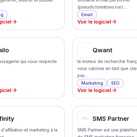
(pseudo.tomatoes.run).…
ng
Email
giciel
Voir le logiciel
ilo
Qwant
messagerie qui vous respecte
le moteur de recherche franç
vous valorise en tant que clie
pas…
Marketing
SEO
giciel
Voir le logiciel
finity
SMS Partner
d'affiliation et marketing à la
SMS Partner est une platefor
ce.
de SMS marketing française,