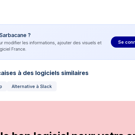
Sarbacane
?
Se conn
modifier les informations, ajouter des visuels et
iciel France.
aises à des logiciels similaires
p
Alternative à
Slack