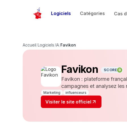
Logiciels
Catégories
Cas d
Accueil
/
Logiciels
/
IA
/
Favikon
Favikon
SCORE
B
Favikon : plateforme frança
campagnes et analysez les ré
Marketing
influenceurs
Visiter le site officiel