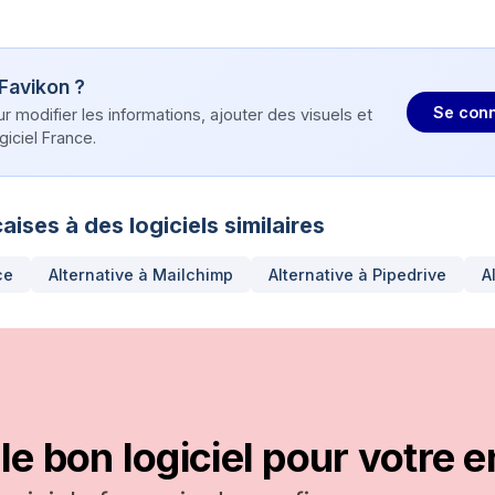
Favikon
?
Se conn
modifier les informations, ajouter des visuels et
iciel France.
aises à des logiciels similaires
ce
Alternative à
Mailchimp
Alternative à
Pipedrive
A
le bon logiciel pour votre e