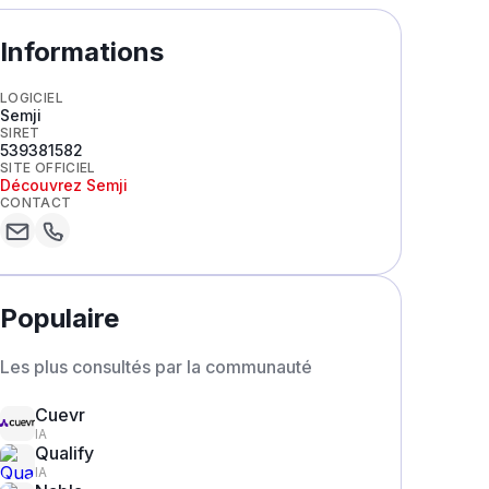
Informations
LOGICIEL
Semji
SIRET
539381582
SITE OFFICIEL
Découvrez
Semji
CONTACT
Populaire
Les plus consultés par la communauté
Cuevr
IA
Qualify
IA