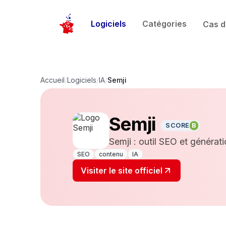
Logiciels
Catégories
Cas d
Accueil
/
Logiciels
/
IA
/
Semji
Semji
SCORE
B
Semji : outil SEO et générati
SEO
contenu
IA
Visiter le site officiel