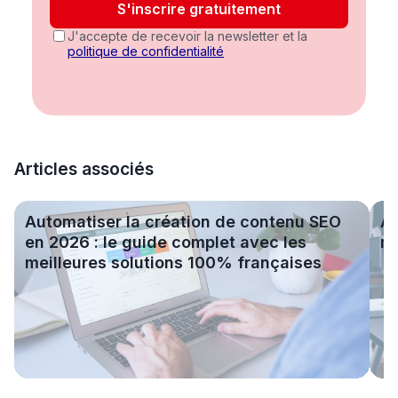
S'inscrire gratuitement
J'accepte de recevoir la newsletter et la
politique de confidentialité
Articles associés
Automatiser la création de contenu SEO en 2026 : le gui
Auto
Automatiser la création de contenu SEO
Au
en 2026 : le guide complet avec les
me
meilleures solutions 100% françaises