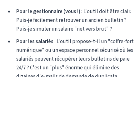
Pour le gestionnaire (vous !) :
L'outil doit être clair.
Puis-je facilement retrouver un ancien bulletin ?
Puis-je simuler un salaire "net vers brut" ?
Pour les salariés :
L'outil propose-t-il un "coffre-fort
numérique" ou un espace personnel sécurisé où les
salariés peuvent récupérer leurs bulletins de paie
24/7 ? C'est un "plus" énorme qui élimine des
dizaines d'e-mails de demande de duplicata.
5. Le Support Client : Votre bouée de
sauvetage
Le 25 du mois, la DSN bloque. Vous avez une erreur que
vous ne comprenez pas. Que se passe-t-il ?