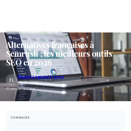
Accueil
/
Blog
/
Alternatives françaises à Semrush : les meilleurs outils SEO en 2026
LOGICIEL FRANÇAIS
SEO
Alternatives françaises à
Semrush : les meilleurs outils
SEO en 2026
Équipe Logiciel France
ÉL
9 juillet 2026
5
min de lecture
SOMMAIRE