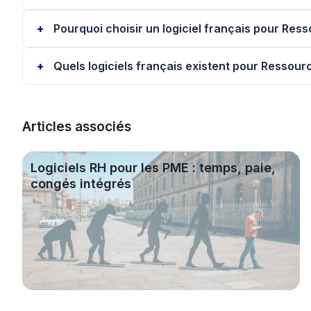
Pourquoi choisir un logiciel français pour Re
Quels logiciels français existent pour Ressou
Articles associés
Logiciels RH pour les PME : temps, paie, congés intég
Logiciels RH pour les PME : temps, paie,
congés intégrés