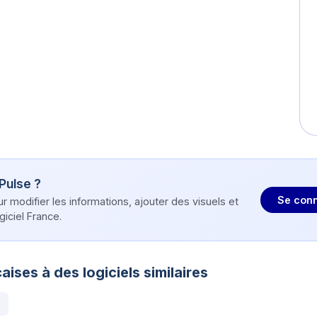
Pulse
?
Se conn
modifier les informations, ajouter des visuels et
iciel France.
aises à des logiciels similaires