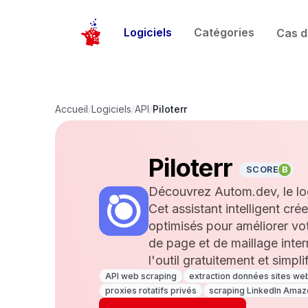
Logiciels
Catégories
Cas d
Accueil
/
Logiciels
/
API
/
Piloterr
Piloterr
SCORE
B
Découvrez Autom.dev, le log
Cet assistant intelligent cr
optimisés pour améliorer vo
de page et de maillage inter
l'outil gratuitement et simpl
API web scraping
extraction données sites we
proxies rotatifs privés
scraping LinkedIn Ama