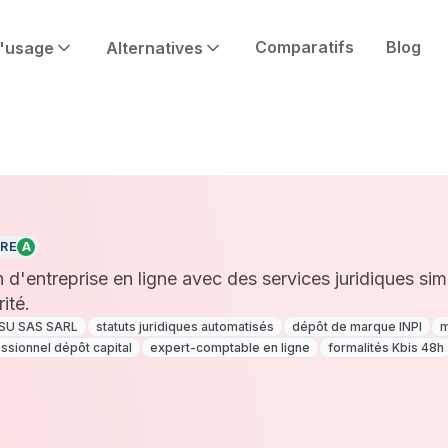
Comparatifs
Blog
'usage
Alternatives
RE
A
on d'entreprise en ligne avec des services juridiques sim
ité.
ASU SAS SARL
statuts juridiques automatisés
dépôt de marque INPI
m
sionnel dépôt capital
expert-comptable en ligne
formalités Kbis 48h