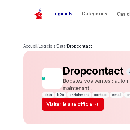
Logiciels
Catégories
Cas d
Accueil
/
Logiciels
/
Data
/
Dropcontact
Dropcontact
Boostez vos ventes : automa
maintenant !
data
b2b
enrichment
contact
email
c
Visiter le site officiel