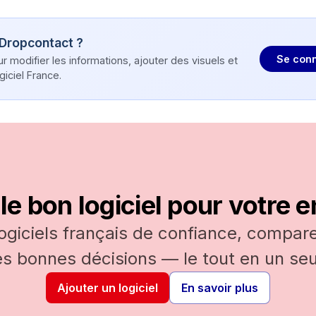
Dropcontact
?
Se conn
modifier les informations, ajouter des visuels et
iciel France.
le bon logiciel pour votre e
logiciels français de confiance, comparez
es bonnes décisions — le tout en un seul
Ajouter un logiciel
En savoir plus