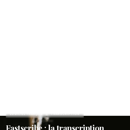
Accueil
/
Blog
/
Fastscribe : la transcription audio rapide et précise, 100 % française
LOGICIEL FRANÇAIS
TRANSCRIPTION
Fastscribe : la transcription