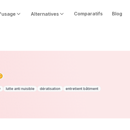
Comparatifs
Blog
'usage
Alternatives
C
D
lutte anti nuisible
dératisation
entretient bâtiment