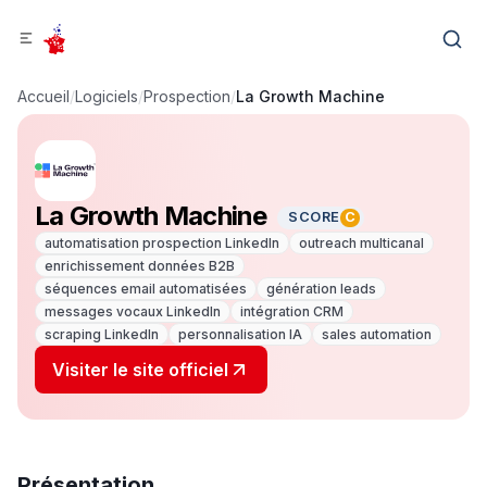
Accueil
/
Logiciels
/
Prospection
/
La Growth Machine
La Growth Machine
SCORE
C
automatisation prospection LinkedIn
outreach multicanal
enrichissement données B2B
séquences email automatisées
génération leads
messages vocaux LinkedIn
intégration CRM
scraping LinkedIn
personnalisation IA
sales automation
Visiter le site officiel
Présentation