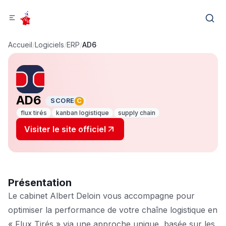
Accueil
/
Logiciels
/
ERP
/
AD6
AD6
SCORE
C
flux tirés
kanban logistique
supply chain
Visiter le site officiel
Présentation
Le cabinet Albert Deloin vous accompagne pour
optimiser la performance de votre chaîne logistique en
« Flux Tirés » via une approche unique, basée sur les