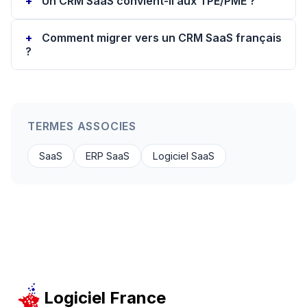
Un CRM SaaS convient-il aux TPE/PME ?
Comment migrer vers un CRM SaaS français
?
TERMES ASSOCIES
SaaS
ERP SaaS
Logiciel SaaS
Logiciel France