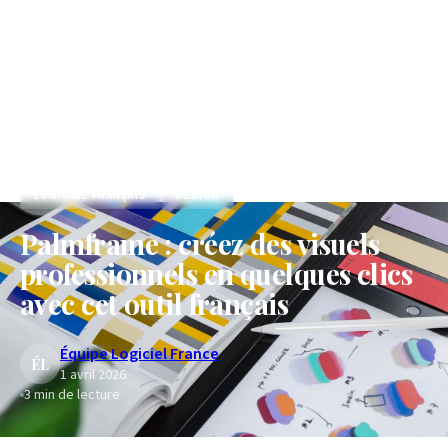
Accueil
/
Blog
/
Palmframe : créez des visuels professionnels en quelques clics avec cet outil français
LOGICIEL FRANÇAIS
DESIGN
Palmframe : créez des visuels
professionnels en quelques clics
avec cet outil français
Équipe Logiciel France
ÉL
1 avril 2026
3
min de lecture