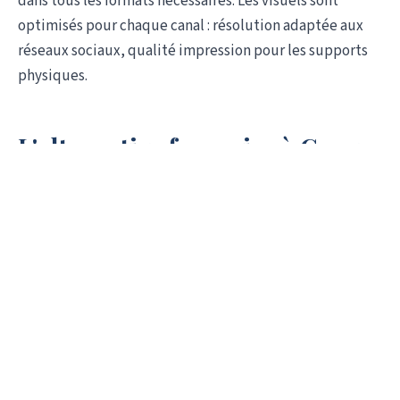
dans tous les formats nécessaires. Les visuels sont
optimisés pour chaque canal : résolution adaptée aux
réseaux sociaux, qualité impression pour les supports
physiques.
L'alternative française à Canva
Canva domine le marché mondial de la création visuelle
en ligne, mais son modèle pose des questions pour les
entreprises françaises : hébergement des données aux
États-Unis, templates anglophones, support en anglais.
Palmframe
se positionne comme une alternative
souveraine, avec un hébergement en France et une
approche adaptée aux besoins locaux.