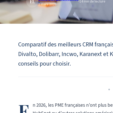
ÉL
14
min de lecture
1 mars 2026
Comparatif des meilleurs CRM français
Divalto, Dolibarr, Incwo, Karanext et K
conseils pour choisir.
♦
E
n 2026, les PME françaises n'ont plus be