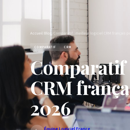
Accueil
/
Blog
/
COMPARATIF
CRM
Comparatif :
CRM frança
2026
Équipe Logiciel France